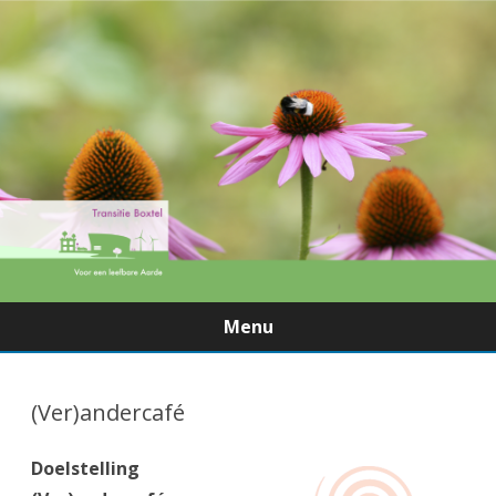
Menu
Ga
direct
naar
(Ver)andercafé
de
inhoud
Doelstelling